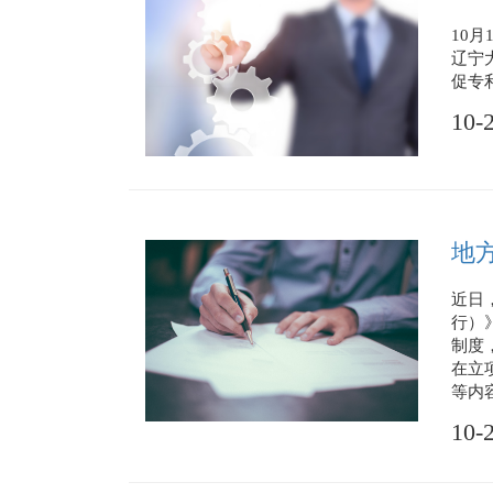
10
辽宁
促专
10-
地
近日
行）
制度
在立
等内
10-