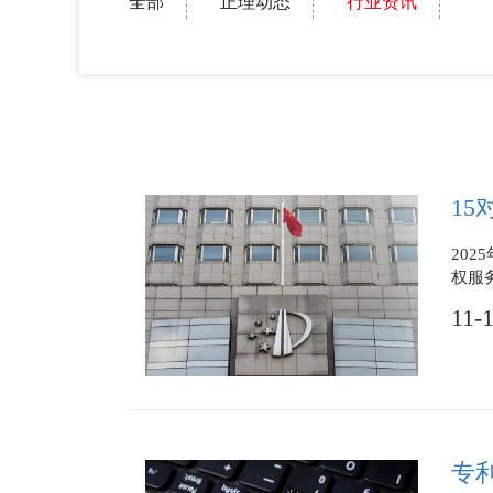
全部
正理动态
行业资讯
1
20
权服
11-
专