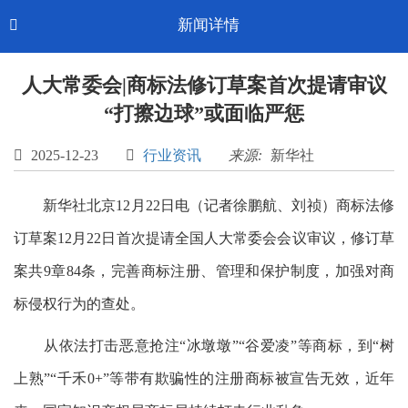
Toggl
新闻详情

CN-中文
navig
人大常委会|商标法修订草案首次提请审议
“打擦边球”或面临严惩

2025-12-23

行业资讯
来源:
新华社
新华社北京12月22日电（记者徐鹏航、刘祯）商标法修
订草案12月22日首次提请全国人大常委会会议审议，修订草
案共9章84条，完善商标注册、管理和保护制度，加强对商
标侵权行为的查处。
从依法打击恶意抢注“冰墩墩”“谷爱凌”等商标，到“树
上熟”“千禾0+”等带有欺骗性的注册商标被宣告无效，近年