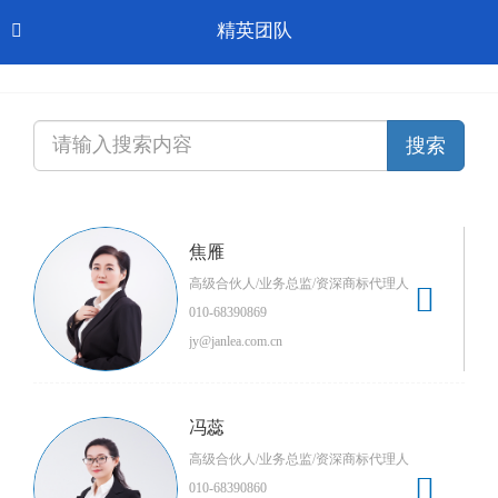
Toggl
精英团队

CN-中文
navig
焦雁
高级合伙人/业务总监/资深商标代理人

010-68390869
jy@janlea.com.cn
冯蕊
高级合伙人/业务总监/资深商标代理人

010-68390860