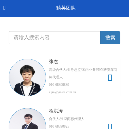
Toggl
精英团队

CN-中文
navig
张杰
高级合伙人/业务总监/国内业务部经理/资深商

标代理人
010-68390889
z.jie@janlea.com.cn
程洪涛
合伙人/资深商标代理人

010-68390825