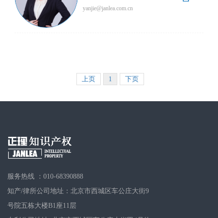
yanjie@janlea.com.cn
上页
1
下页
服务热线 ：010-68390888
知产/律所公司地址：北京市西城区车公庄大街9
号院五栋大楼B1座11层