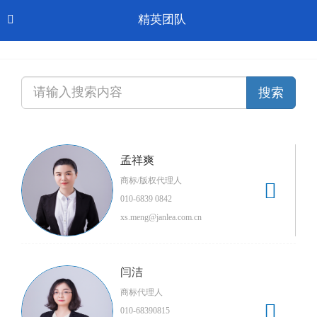
Toggl
精英团队

CN-中文
navig
孟祥爽
商标/版权代理人

010-6839 0842
xs.meng@janlea.com.cn
闫洁
商标代理人

010-68390815