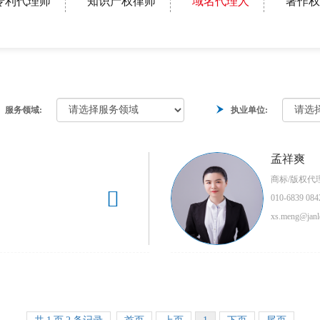
专利代理师
知识产权律师
域名代理人
著作权
服务领域:
执业单位:
孟祥爽
商标/版权代

010-6839 084
xs.meng@janl