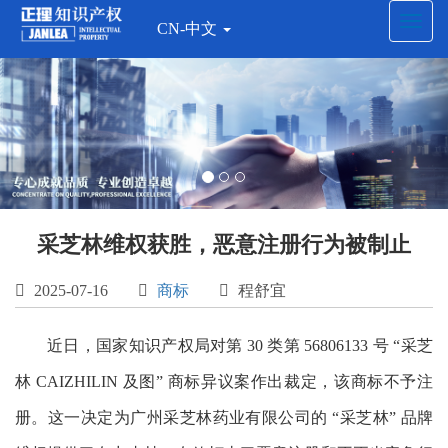
Toggl
CN-中文
navig
采芝林维权获胜，恶意注册行为被制止

2025-07-16

商标

程舒宜
近日，国家知识产权局对第 30 类第 56806133 号 “采芝
林 CAIZHILIN 及图” 商标异议案作出裁定，该商标不予注
册。这一决定为广州采芝林药业有限公司的 “采芝林” 品牌