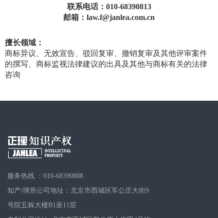
联系电话：010-68390813
邮箱：law.f@janlea.com.cn
擅长领域：
商标异议、无效宣告、驳回复审、撤销复审及其他评审案件
的撰写、商标监视法律建议的出具及其他与商标有关的法律
咨询
服务热线 ：010-68390888
知产/律所公司地址：北京市西城区车公庄大街9
号院五栋大楼B1座11层