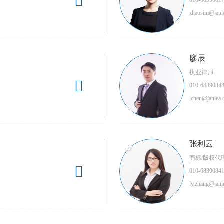

010-6839081
zhaosim@janl
廖辰
执业律师

010-6839084
lchen@janlea.
张利云
商标/版权代

010-6839084
ly.zhang@janl