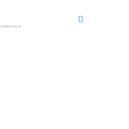

2
@janlea.com.cn