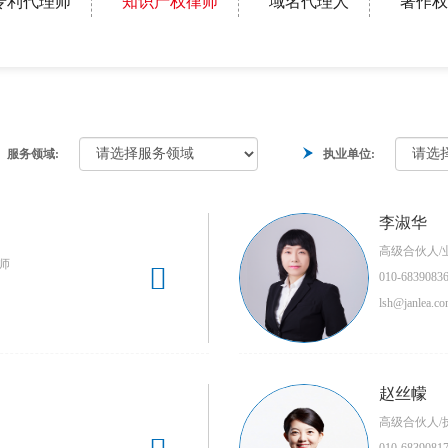
专利代理师
知识产权律师
域名代理人
著作权
服务领域:
执业单位:
李淑华
高级合伙人/
师

010-6839083
lsh@janlea.co
赵丝幪
高级合伙人/