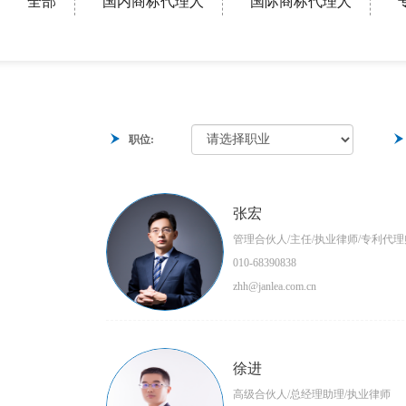
全部
国内商标代理人
国际商标代理人
职位:
张宏
管理合伙人/主任/执业律师/专利代理
010-68390838
zhh@janlea.com.cn
徐进
高级合伙人/总经理助理/执业律师