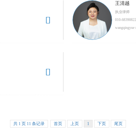
王清越
执业律师

010-6839082
wangqingyue 

共
1
页
11
条记录
首页
上页
1
下页
尾页